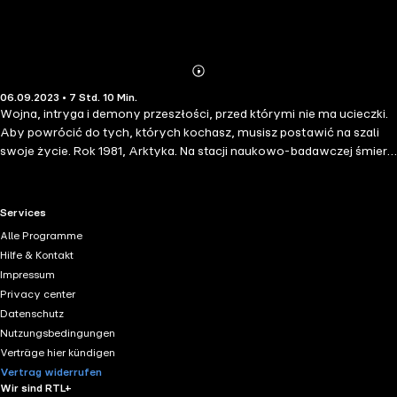
Abonnieren
Mehr
06.09.2023 • 7 Std. 10 Min.
Details
Wojna, intryga i demony przeszłości, przed którymi nie ma ucieczki.
Aby powrócić do tych, których kochasz, musisz postawić na szali
swoje życie. Rok 1981, Arktyka. Na stacji naukowo-badawczej śmierć
ponosi jeden z uczestników wyprawy. Z czasem okazuje się, że nie
był to wypadek, a morderstwo. Podejmowane przez szefa misji
próby ustalenia sprawcy kończą się fiaskiem… W oddalonej o
RTL+ useful links.
Services
tysiące kilometrów Polsce rządni władzy oficerowie zawiązują
Alle Programme
spisek mający na celu obalenie dotychczasowych przywódców.
Hilfe & Kontakt
Zostaje wprowadzony stan wojenny, sytuacja wymyka się spod
Impressum
kontroli. Zbrojny konflikt wylewa się poza granice Polski, co grozi
Privacy center
destabilizacją całego bloku wschodniego… Tymczasem nad Arktyką
Datenschutz
szaleje burza śnieżna. Dochodzi do zniszczenia radiowęzła i stacja
Nutzungsbedingungen
zostaje odcięta od świata. Atmosfera gęstnieje z każdą chwilą… Co
Verträge hier kündigen
łączy zagadkowe morderstwo z odległą przeszłością? Czy jego
Vertrag widerrufen
rozwikłanie będzie końcem koszmaru, a może tylko… jego
Wir sind RTL+
początkiem?