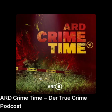
the
h page
 main
nt
the
ibility
ment
ARD Crime Time – Der True Crime
Podcast