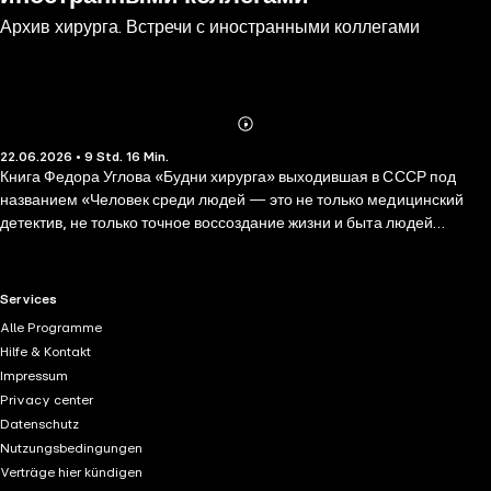
Архив хирурга. Встречи с иностранными коллегами
Abonnieren
Mehr
22.06.2026 • 9 Std. 16 Min.
Details
Книга Федора Углова «Будни хирурга» выходившая в СССР под
названием «Человек среди людей — это не только медицинский
детектив, не только точное воссоздание жизни и быта людей
советской эпохи, но, прежде всего, бесценное свидетельство
мужества самоотверженности и доброты врача. Главные герои
книги Федора Григорьевича — его пациенты. В каждой строчке
RTL+ useful links.
Services
чувствуется то, как важна для него каждая человеческая жизнь, как
Alle Programme
упорно, иногда почти без надежды на успех сражается он со
Hilfe & Kontakt
смертью и побеждает ее. Начав читать этот невероятный роман,
Impressum
полностью основанный на реальных событиях, оторваться уже
Privacy center
невозможно.
Datenschutz
Nutzungsbedingungen
Verträge hier kündigen