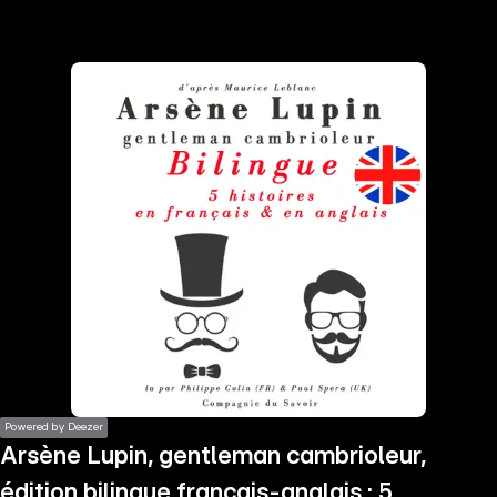
the
h page
 main
nt
the
ibility
ment
Powered by Deezer
Arsène Lupin, gentleman cambrioleur,
édition bilingue francais-anglais : 5