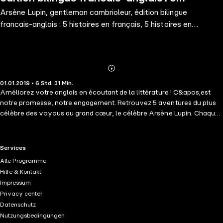
Arsène Lupin, gentleman cambrioleur, édition bilingue
histoires en français, 5 histoires en
francais-anglais : 5 histoires en français, 5 histoires en
anglais
anglais
Abonnieren
Mehr
01.01.2019 • 6 Std. 31 Min.
Details
Améliorez votre anglais en écoutant de la littérature ! C&apos;est
notre promesse, notre engagement. Retrouvez 5 aventures du plus
célèbre des voyous au grand cœur, le célèbre Arsène Lupin. Chaque
histoire est interprétée d&apos;abord en version française, puis elle
est suivie à chaque fois de la même histoire interprétée en anglais :
L&apos;arrestation d&apos;Arsène Lupin/The arrest of Arsène Lupin ;
RTL+ useful links.
Services
Arsène Lupin en prison/ Arsène Lupin in prison ; L&apos;Évasion
Alle Programme
d&apos;Arsène Lupin/The escape of Arsène Lupin ; Le Mystérieux
Hilfe & Kontakt
voyageur/ The mysterious traveller ; Le Collier de la reine/ The
Impressum
Queen&apos;s necklace. C&apos;est un plaisir de redécouvrir ce
Privacy center
texte dans une autre langue, avec une autre interprétation. Arsène
Datenschutz
Lupin ? Ce Robin des Bois moderne met son intelligence, sa force
Nutzungsbedingungen
physique et son sang-froid au secours de "l&apos;innocence