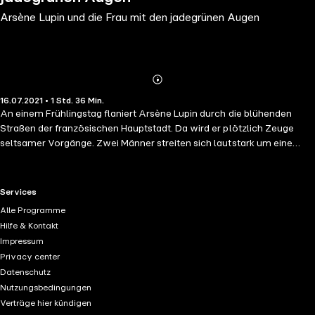
Arsène Lupin und die Frau mit den jadegrünen Augen
Abonnieren
Mehr
16.07.2021 • 1 Std. 36 Min.
Details
An einem Frühlingstag flaniert Arsène Lupin durch die blühenden
Straßen der französischen Hauptstadt. Da wird er plötzlich Zeuge
seltsamer Vorgänge. Zwei Männer streiten sich lautstark um eine
hübsche Frau mit jadegrünen Augen. Es wäre besser gewesen, der
Gentlemandetektiv hätte sich aus dieser Affäre herausgehalten, denn
wenig später überschlagen sich die Ereignisse in dieser seltsamen
RTL+ useful links.
Services
Geschichte. Im Zug nach Monte Carlo, in dem sich der
Alle Programme
Verwandlungskünstler wenig später befindet, wird er nämlich
Hilfe & Kontakt
niedergeschlagen. Drei Menschen sterben gewaltsam noch während
Impressum
der Fahrt und drei Maskierte jagen durch den Zug. Wo immer Lupin
Privacy center
auch nachhakt, Aurélie d'Asteux, das Mädchen mit den jadegrünen
Datenschutz
Augen, taucht dabei immer wieder auf - und verschwindet ebenso
Nutzungsbedingungen
schnell wieder ...
Verträge hier kündigen