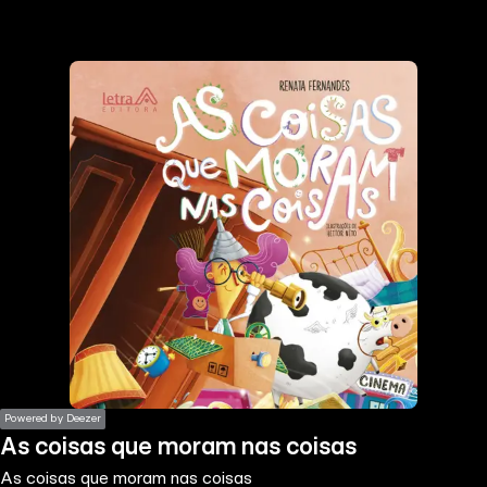
the
h page
 main
nt
the
ibility
ment
Powered by Deezer
As coisas que moram nas coisas
As coisas que moram nas coisas