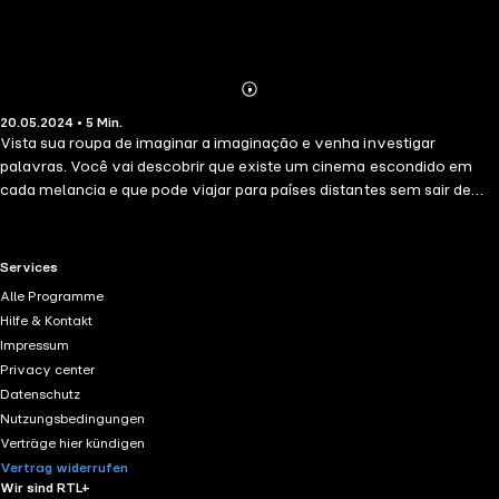
Abonnieren
Mehr
20.05.2024 • 5 Min.
Details
Vista sua roupa de imaginar a imaginação e venha investigar
palavras. Você vai descobrir que existe um cinema escondido em
cada melancia e que pode viajar para países distantes sem sair de
casa. Uma verdadeira aventura cheia de criatividade para toda a
família. E que tal descobrirmos se dentro de nós também moram
coisas? Coisas que são só nossas!
RTL+ useful links.
Services
Alle Programme
Hilfe & Kontakt
Impressum
Privacy center
Datenschutz
Nutzungsbedingungen
Verträge hier kündigen
Vertrag widerrufen
Wir sind RTL+