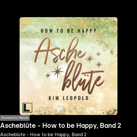
the
h page
 main
nt
the
ibility
ment
Powered by Deezer
Ascheblüte - How to be Happy, Band 2
Ascheblüte - How to be Happy, Band 2