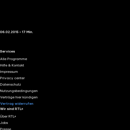
06.02.2015 • 17 Min.
RTL+ useful links.
Services
Alle Programme
Hilfe & Kontakt
Impressum
Privacy center
Datenschutz
Nutzungsbedingungen
Verträge hier kündigen
Vertrag widerrufen
Wir sind RTL+
Über RTL+
Jobs
Presse