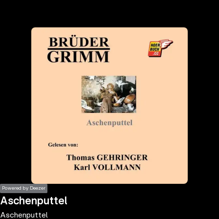
the
h page
 main
nt
the
ibility
ment
Powered by Deezer
Aschenputtel
Aschenputtel