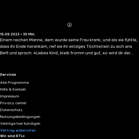
Abonnieren
Mehr
15.09.2023 • 35 Min.
Details
Einem reichen Manne, dem wurde seine Frau krank, und als sie fühlte,
dass ihr Ende herankam, rief sie ihr einziges Töchterlein zu sich ans
Bett und sprach: »Liebes Kind, bleib fromm und gut, so wird dir der
liebe Gott immer beistehen, und ich will vom Himmel auf dich
herabblicken und will um dich sein.« Darauf tat sie die Augen zu und
verschied. Das Mädchen ging jeden Tag hinaus zu dem Grabe der
RTL+ useful links.
Services
Mutter und weinte und blieb fromm und gut. Als der Winter kam,
Alle Programme
deckte der Schnee ein weißes Tüchlein auf das Grab, und als die
Hilfe & Kontakt
Sonne im Frühjahr es wieder herabgezogen hatte, nahm sich der
Impressum
Mann eine andere Frau. Jakob und Wilhelm Grimm wurden durch ihre
Privacy center
Kinder- und Hausmärchen weltberühmt, erfahren Sie mehr über das
Datenschutz
Leben der Brüder Grimm in diesem Hörbuch.
Nutzungsbedingungen
Verträge hier kündigen
Vertrag widerrufen
Wir sind RTL+