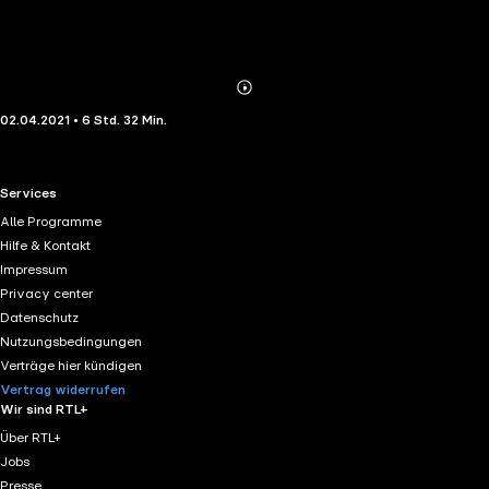
Abonnieren
Mehr
02.04.2021 • 6 Std. 32 Min.
Details
RTL+ useful links.
Services
Alle Programme
Hilfe & Kontakt
Impressum
Privacy center
Datenschutz
Nutzungsbedingungen
Verträge hier kündigen
Vertrag widerrufen
Wir sind RTL+
Über RTL+
Jobs
Presse