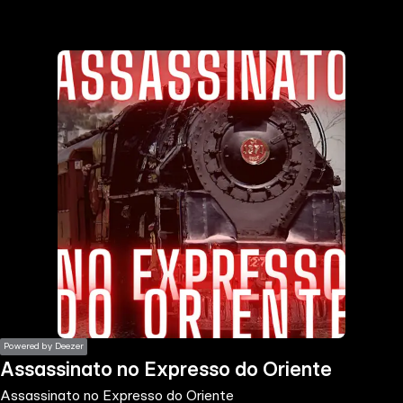
the
h page
 main
nt
the
ibility
ment
Powered by Deezer
Assassinato no Expresso do Oriente
Assassinato no Expresso do Oriente