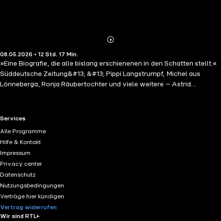
Abonnieren
Mehr
08.05.2026 • 12 Std. 17 Min.
Details
»Eine Biografie, die alle bislang erschienenen in den Schatten stellt.«
Süddeutsche Zeitung&#13; &#13; Pippi Langstrumpf, Michel aus
Lönneberga, Ronja Räubertochter und viele weitere – Astrid
Lindgrens Figuren revolutionierten die Kinderliteratur. Schon zu
Lebzeiten ließen sie die Autorin zu einer Legende werden, die als
junge Frau ihren unehelichen Sohn zu Pflegeltern geben musste.
RTL+ useful links.
Services
Jahrzehntelang begleitete sie dieser Schmerz, sie setzte sich bis ins
Alle Programme
hohe Alter für Frieden, Gerechtigkeit und die Rechte von Kindern ein
Hilfe & Kontakt
und prägte mit ihrem Engagement und ihrem Werk ein ganzes
Impressum
Jahrhundert. &#13; Jens Andersen blickt in dieser umfassenden
Privacy center
Biografie hinter die Fassade ihres weltweiten Erfolgs und erzählt das
Datenschutz
Leben der beliebten Bestsellerautorin neu. Ein einfühlsames Buch,
Nutzungsbedingungen
das uns den Menschen Astrid Lindgren zeigt, die bekannteste
Verträge hier kündigen
Geschichtenerzählerin der Welt, eine bedeutende politische Autorin
Vertrag widerrufen
und Kämpferin für Menschenrechte.
Wir sind RTL+