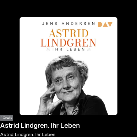
the
h page
 main
nt
the
ibility
ment
1 Credit
Astrid Lindgren. Ihr Leben
Astrid Lindgren. Ihr Leben