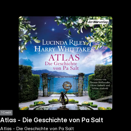
the
h page
 main
nt
the
ibility
ment
1 Credit
Atlas - Die Geschichte von Pa Salt
Atlas - Die Geschichte von Pa Salt