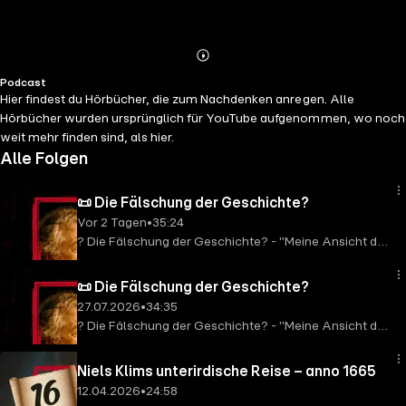
Abspielen
Mehr
Podcast
Details
Hier findest du Hörbücher, die zum Nachdenken anregen. Alle
Hörbücher wurden ursprünglich für YouTube aufgenommen, wo noch
weit mehr finden sind, als hier.
Alle Folgen
📜 Die Fälschung der Geschichte?
Vor 2 Tagen
•
35:24
? Die Fälschung der Geschichte? - "Meine Ansicht der
Geschichte" (1814) – Hörbuch Teil 2
📜 Die Fälschung der Geschichte?
27.07.2026
•
34:35
? Die Fälschung der Geschichte? - "Meine Ansicht der
Geschichte" (1814) – Hörbuch Teil 1Kann Geschichte
bewußt umgeschrieben werden?Bereits im Jahr 1814
Niels Klims unterirdische Reise – anno 1665
entwarf Peter Franz Joseph Müller ein ebenso
12.04.2026
•
24:58
ungewöhnliches wie kontroverses Geschichtsbild. Er