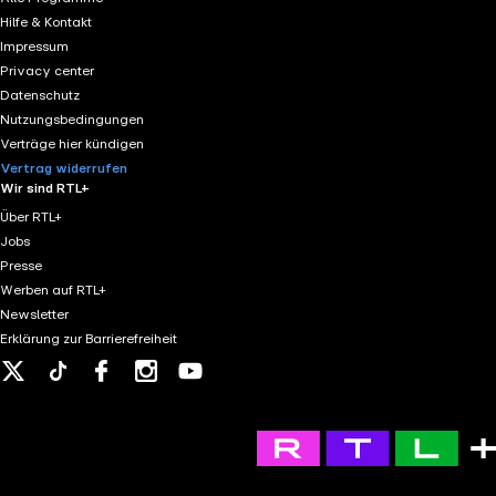
entfaltet sich eine Reise durch fremde Ordnungen und
Hilfe & Kontakt
vertraute menschliche Eigenheiten – ruhig gelesen,
Impressum
ohne Eile.
Privacy center
Datenschutz
Nutzungsbedingungen
Verträge hier kündigen
Vertrag widerrufen
Wir sind RTL+
Über RTL+
Jobs
Presse
Werben auf RTL+
Newsletter
Erklärung zur Barrierefreiheit
X
Tiktok
Facebook
Instagram
Youtube