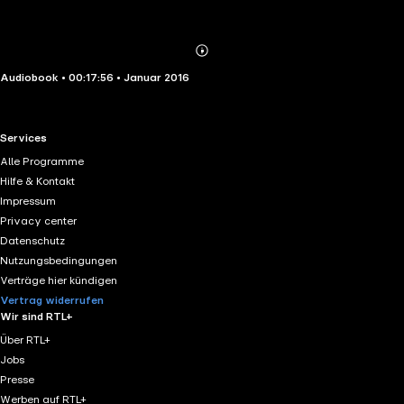
Abonnieren
Mehr
Audiobook • 00:17:56 • Januar 2016
Details
RTL+ useful links.
Services
Alle Programme
Hilfe & Kontakt
Impressum
Privacy center
Datenschutz
Nutzungsbedingungen
Verträge hier kündigen
Vertrag widerrufen
Wir sind RTL+
Über RTL+
Jobs
Presse
Werben auf RTL+