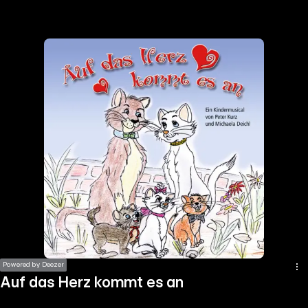
the
h page
 main
nt
the
ibility
ment
Powered by Deezer
Auf das Herz kommt es an