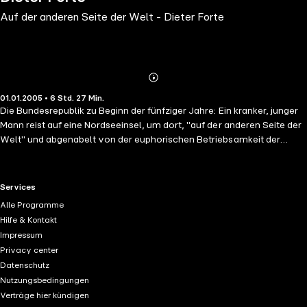
Auf der anderen Seite der Welt - Dieter Forte
Abonnieren
Mehr
01.01.2005 • 6 Std. 27 Min.
Details
Die Bundesrepublik zu Beginn der fünfziger Jahre: Ein kranker, junger
Mann reist auf eine Nordseeinsel, um dort, "auf der anderen Seite der
Welt" und abgenabelt von der euphorischen Betriebsamkeit der
Wirtschaftswunder-Jahre, seine Tage zu verbringen, von denen jeder
der letzte sein kann. In solcher Isolation beginnen die Erinnerungen an
sein noch junges Leben mit jener besonderen Intensität
RTL+ useful links.
Services
aufzuleuchten, die im Leben selbst bislang nie zu finden war.
Alle Programme
Hilfe & Kontakt
Impressum
Privacy center
Datenschutz
Nutzungsbedingungen
Verträge hier kündigen