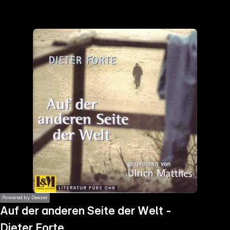
the
h page
 main
nt
the
ibility
ment
Powered by Deezer
Auf der anderen Seite der Welt -
Dieter Forte