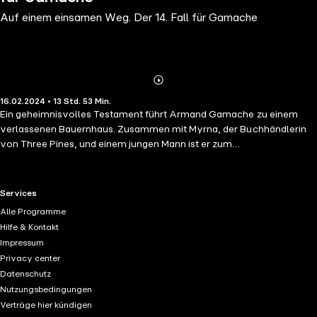
Auf einem einsamen Weg. Der 14. Fall für Gamache
Abonnieren
Mehr
16.02.2024 • 13 Std. 53 Min.
Details
Ein geheimnisvolles Testament führt Armand Gamache zu einem
verlassenen Bauernhaus. Zusammen mit Myrna, der Buchhändlerin
von Three Pines, und einem jungen Mann ist er zum
Nachlassverwalter einer gewissen Bertha Baumgartner bestimmt
worden. Wer war diese verschrobene Frau, die von allen »Baronin«
genannt wurde, aber als Putzfrau arbeitete? Ihren drei Kindern hat sie
RTL+ useful links.
Services
je fünf Millionen Dollar hinterlassen, die es allerdings nur in ihrer
Alle Programme
Phantasie gab. Wenig später wird eine Leiche in dem verfallenen Haus
Hilfe & Kontakt
gefunden. Zeit für die Ermittlungen hat Gamache eigentlich nicht,
Impressum
obwohl er als Chef der Sûreté du Québec suspendiert ist. Denn
Privacy center
Gamache hat zwar das größte Drogenkartell zerschlagen, dabei aber
Datenschutz
die Justiz manipuliert. Noch schlimmer ist allerdings, dass nicht das
Nutzungsbedingungen
ganze Lager des Kartells sichergestellt werden konnte. Wie kann
Verträge hier kündigen
Gamache verhindern, dass der Stoff in Montréal seine tödliche