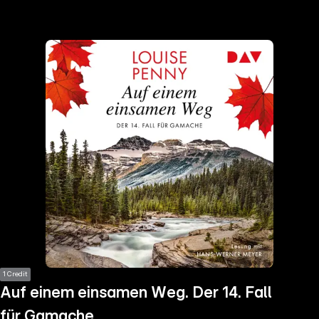
the
h page
 main
nt
the
ibility
ment
1 Credit
Auf einem einsamen Weg. Der 14. Fall
für Gamache