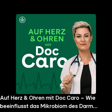
the
h page
 main
nt
the
ibility
ment
Auf Herz & Ohren mit Doc Caro – Wie
beeinflusst das Mikrobiom des Darms