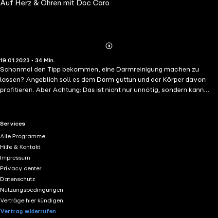
Auf Herz & Ohren mit Doc Caro
unsere Gesundheit?
Abspielen
Mehr
19.01.2023 • 34 Min.
Details
Schonmal den Tipp bekommen, eine Darmreinigung machen zu
lassen? Angeblich soll es dem Darm guttun und der Körper davon
profitieren. Aber Achtung: Das ist nicht nur unnötig, sondern kann
sogar schaden. In der aktuellen Folge von „Auf Herz & Ohren“ spricht
Doc Caro mit Michaela Axt-Gadermann über Darmgesundheit.
RTL+ useful links.
Services
Alle Programme
Hilfe & Kontakt
Impressum
Privacy center
Datenschutz
Nutzungsbedingungen
Verträge hier kündigen
Vertrag widerrufen