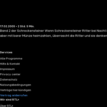
17.02.2005 • 2 Std. 5 Min.
Band 2 der Schreckensteiner Wenn Schreckensteiner Ritter bei Nacht in Schloss Rosenfels landen, können sie nicht einfach "streichlos" abziehen. Das versteht sich von selbst. Dass die Rosenfelserinnen das
aber mit barer Münze heimzahlen, überrascht die Ritter und sie denken 
RTL+ useful links.
Services
Alle Programme
Hilfe & Kontakt
Impressum
Privacy center
Datenschutz
Nutzungsbedingungen
Verträge hier kündigen
Vertrag widerrufen
Wir sind RTL+
Über RTL+