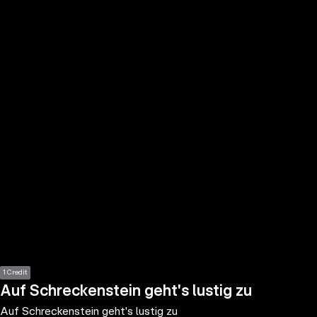
the
h page
 main
nt
the
ibility
ment
1 Credit
Auf Schreckenstein geht's lustig zu
Auf Schreckenstein geht's lustig zu