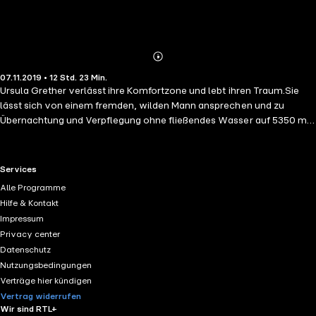
Abonnieren
Mehr
07.11.2019 • 12 Std. 23 Min.
Details
Ursula Grether verlässt ihre Komfortzone und lebt ihren Traum.Sie
lässt sich von einem fremden, wilden Mann ansprechen und zu
Übernachtung und Verpflegung ohne fließendes Wasser auf 5350 m
über dem Meer einladen. Als Resultat begleitet sie für einige Zeit
Reinhold Messner als seine Expeditionsärztin.Sie erfährt die Lehren
des Buddhismus und gründet einen der ersten buddhistischen
RTL+ useful links.
Services
Hospizdienste in Berlin. Sie schämt sich zunächst für eine gefürchtete,
Alle Programme
unheilbare Krankheit – Parkinson – und schreit ihre Scham dann
Hilfe & Kontakt
hinaus in die Welt, um sich von ihr zu befreien und um psychisch zu
Impressum
wachsen und innerlich zu heilen. Sie springt durch ihre Todesangst tief
Privacy center
hinab in ihr wahres Sein.
Datenschutz
Nutzungsbedingungen
Verträge hier kündigen
Vertrag widerrufen
Wir sind RTL+