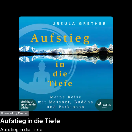
the
h page
 main
nt
the
ibility
ment
Powered by Deezer
Aufstieg in die Tiefe
Aufstieg in die Tiefe