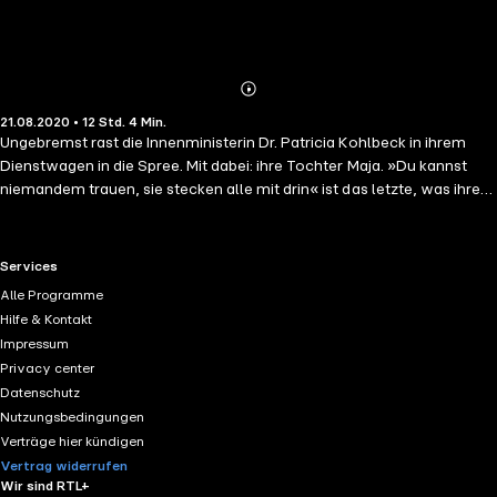
Abonnieren
Mehr
21.08.2020 • 12 Std. 4 Min.
Details
Ungebremst rast die Innenministerin Dr. Patricia Kohlbeck in ihrem
Dienstwagen in die Spree. Mit dabei: ihre Tochter Maja. »Du kannst
niemandem trauen, sie stecken alle mit drin« ist das letzte, was ihre
Mutter sagt, kurz bevor sie ertrinkt. Auch Maja stirbt – wacht jedoch
wenige Stunden später unversehrt in einem Leichensack im
Krankhaus wieder auf. Wie ist das möglich? Während Maja versucht,
RTL+ useful links.
Services
Antworten auf ihre Fragen zu finden, ereignet sich eine verheerende
Alle Programme
Naturkatastrophe nach der anderen. Und sie gerät mitten hinein in
Hilfe & Kontakt
einen Strudel aus Lügen, Intrigen und Machtkämpfen, der fatale
Impressum
Ausmaße annimmt.
Privacy center
Datenschutz
Nutzungsbedingungen
Verträge hier kündigen
Vertrag widerrufen
Wir sind RTL+