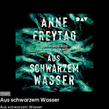
the
h page
 main
nt
the
ibility
ment
1 Credit
Aus schwarzem Wasser
Aus schwarzem Wasser