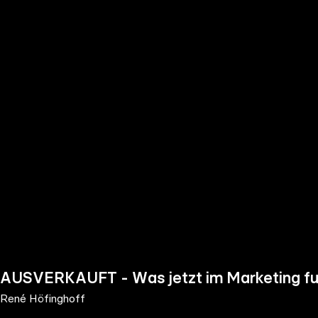
the
h page
 main
nt
the
ibility
ment
AUSVERKAUFT - Was jetzt im Marketing fun
René Höfinghoff