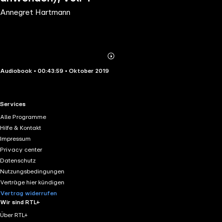
Annegret Hartmann
Abonnieren
Mehr
Audiobook • 00:43:59 • Oktober 2019
Details
RTL+ useful links.
Services
Alle Programme
Hilfe & Kontakt
Impressum
Privacy center
Datenschutz
Nutzungsbedingungen
Verträge hier kündigen
Vertrag widerrufen
Wir sind RTL+
Über RTL+