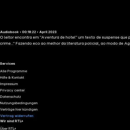
Audiobook • 00:18:22 • April 2023
O leitor encontra em "Aventura de hotel" um texto de suspense que 
crime..." Fazendo eco ao melhor da literatura policial, ao modo de A
RTL+ useful links.
Services
Alle Programme
Hilfe & Kontakt
Impressum
Privacy center
Datenschutz
Nutzungsbedingungen
Verträge hier kündigen
Vertrag widerrufen
Wir sind RTL+
Über RTL+