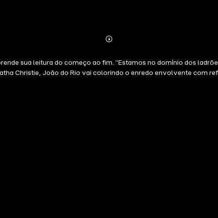
Abonnieren
Mehr
Details
prende sua leitura do começo ao fim. "Estamos no domínio dos ladrõe
gatha Christie, João do Rio vai colorindo o enredo envolvente com re