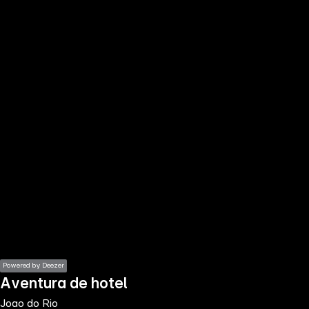
the
h page
 main
nt
the
ibility
ment
Powered by Deezer
Aventura de hotel
Joao do Rio