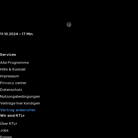
Abonnieren
Mehr
11.10.2024 • 17 Min.
Details
RTL+ useful links.
Services
Alle Programme
Hilfe & Kontakt
Impressum
Privacy center
Datenschutz
Nutzungsbedingungen
Verträge hier kündigen
Vertrag widerrufen
Wir sind RTL+
Über RTL+
Jobs
Presse