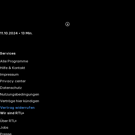
Abonnieren
Mehr
11.10.2024 • 13 Min.
Details
RTL+ useful links.
Services
Alle Programme
Hilfe & Kontakt
Impressum
Privacy center
Datenschutz
Nutzungsbedingungen
Verträge hier kündigen
Vertrag widerrufen
Wir sind RTL+
Über RTL+
Jobs
Presse