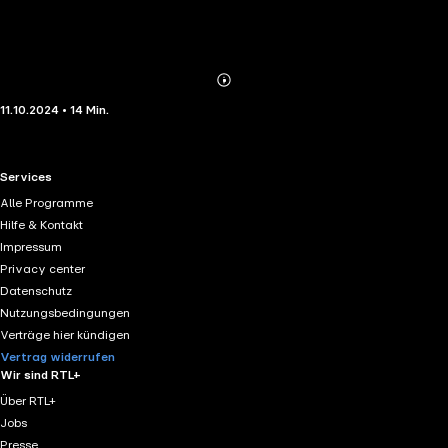
Abonnieren
Mehr
11.10.2024 • 14 Min.
Details
RTL+ useful links.
Services
Alle Programme
Hilfe & Kontakt
Impressum
Privacy center
Datenschutz
Nutzungsbedingungen
Verträge hier kündigen
Vertrag widerrufen
Wir sind RTL+
Über RTL+
Jobs
Presse