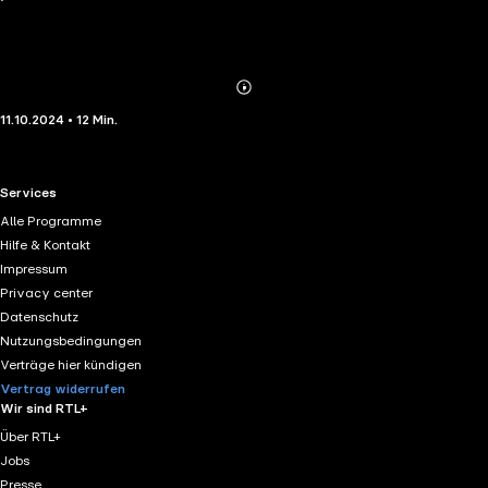
Abonnieren
Mehr
11.10.2024 • 12 Min.
Details
RTL+ useful links.
Services
Alle Programme
Hilfe & Kontakt
Impressum
Privacy center
Datenschutz
Nutzungsbedingungen
Verträge hier kündigen
Vertrag widerrufen
Wir sind RTL+
Über RTL+
Jobs
Presse