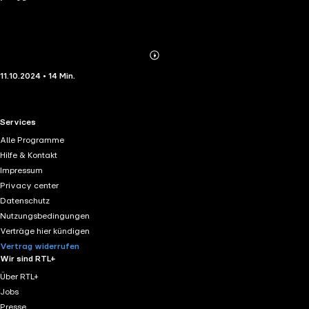
Abonnieren
Mehr
11.10.2024 • 14 Min.
Details
RTL+ useful links.
Services
Alle Programme
Hilfe & Kontakt
Impressum
Privacy center
Datenschutz
Nutzungsbedingungen
Verträge hier kündigen
Vertrag widerrufen
Wir sind RTL+
Über RTL+
Jobs
Presse