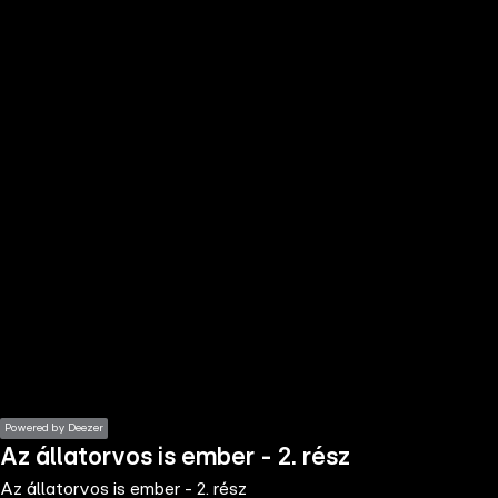
the
h page
 main
nt
the
ibility
ment
Powered by Deezer
Az állatorvos is ember - 2. rész
Az állatorvos is ember - 2. rész