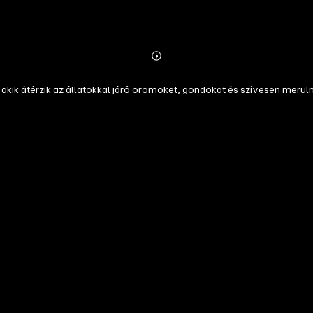
Abonnieren
Mehr
Details
, akik átérzik az állatokkal járó örömöket, gondokat és szívesen merüln