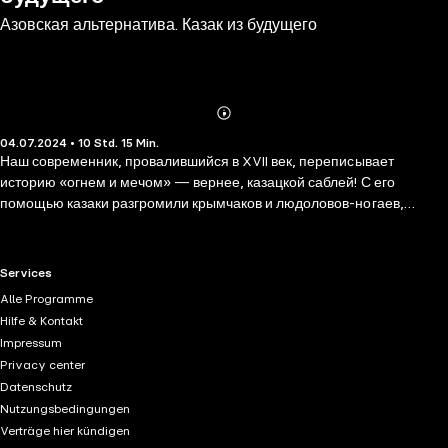
Азовская альтернатива. Казак из будущего
Abonnieren
Mehr
04.07.2024 • 10 Std. 15 Min.
Details
Наш современник, провалившийся в XVII век, переписывает
историю «огнем и мечом» — вернее, казацкой саблей! С его
помощью казаки разгромили крымчаков и людоловов-ногаев,
обломали зубы хищным османам и сожгли проклятый Стамбул. Но
не время почивать на лаврах, вложив саблю в ножны и пропивая
богатую добычу, — ведь на западе собирается с силами еще более
RTL+ useful links.
Services
страшный враг. Чертовым ляхам давно поперек горла казацкие
Alle Programme
вольности. Польские каратели зверствуют на исконных русских
Hilfe & Kontakt
землях, которые обозвали Украиной. Вы собрались перекрещивать
Impressum
нас в католичество «огнем и мечом»? Но «кто с мечом к нам придет
Privacy center
— от меча и погибнет»! Удалое «САРЫНЬ НА КИЧКУ!» будет
Datenschutz
наводить ужас на всю Европу!
Nutzungsbedingungen
Verträge hier kündigen