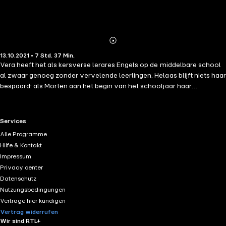
Abonnieren
Mehr
13.10.2021 • 7 Std. 37 Min.
Details
Vera heeft het als kersverse lerares Engels op de middelbare school
al zwaar genoeg zonder vervelende leerlingen. Helaas blijft niets haar
bespaard: als Morten aan het begin van het schooljaar haar
klaslokaal binnenstapt, weet Vera meteen dat hij voor problemen
gaat zorgen. Hij is nieuw op school, hij is sexy, en hij flirt met haar. En
dan is er ook nog die XTC-zaak waar leerlingen van de school bij
RTL+ useful links.
Services
betrokken zijn.De knapste jongen van de school wil haar versieren...
Alle Programme
en ze is zijn docent.-
Hilfe & Kontakt
Impressum
Privacy center
Datenschutz
Nutzungsbedingungen
Verträge hier kündigen
Vertrag widerrufen
Wir sind RTL+