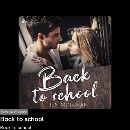
the
h page
 main
nt
the
ibility
ment
Powered by Deezer
Back to school
Back to school