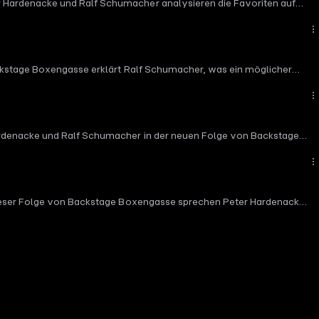
r Hardenacke und Ralf Schumacher analysieren die Favoriten auf
das Regenrennen gezeigt hat, welches Potenzial in ihm steckt. Dazu
ren, warum das viel diskutierte Energiemanagement ausgerechnet
ne kleine Zeitreise mit Ralfs erstem Formel-1-Lenkrad.
nd Red Bull Racing. Welche Bedeutung hat das Treffen von Helmut
lle eines Teamleaders in der Formel 1 und verrät, welchen Fahrer
tion bei Aston Martin, Audi und Williams sowie der aktuelle
Backstage Boxengasse erklärt Ralf Schumacher, was ein möglicher
 sprechen wir über den Sieg von Charles Leclerc, der sich bei
 um den nächsten Rückschlag für Mercedes und Kimi Antonelli, die
 Blick auf das umstrittene Rennende in Silverstone und die
Hardenacke und Ralf Schumacher in der neuen Folge von Backstage
n hat. Außerdem geht es um den Sieg von George Russell und
ormkrise von Charles Leclerc und der Aufwärtstrend von Lewis
macher trotz aller Gerüchte weiterhin an eine Zukunft des
lick voraus auf den Großbritannien-GP in Silverstone und die
 dieser Folge von Backstage Boxengasse sprechen Peter Hardenacke
 Trennung tatsächlich realistischer wird. Vor allem die sportliche
er in den Fokus: Mit neuen Updates und zusätzlicher Performance
nders Carlos Sainz steht im Mittelpunkt. Warum er zu den
als möglichen Teamleader sieht, gehört zu den spannendsten
eader Kimi Antonelli.