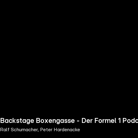
the
h page
 main
nt
the
ibility
ment
Backstage Boxengasse - Der Formel 1 Podc
Ralf Schumacher, Peter Hardenacke