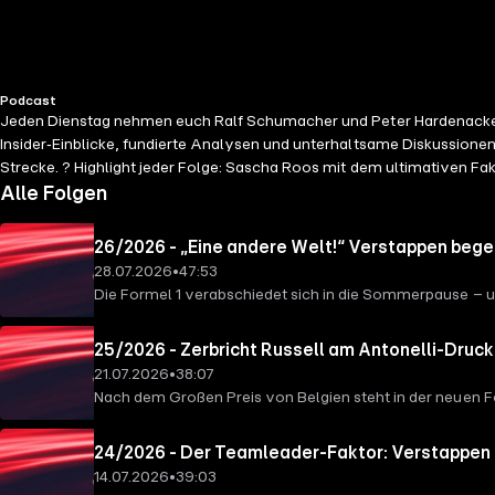
Podcast
Jeden Dienstag nehmen euch Ralf Schumacher und Peter Hardenacke mit
Insider‑Einblicke, fundierte Analysen und unterhaltsame Diskussion
Strecke. ? Highlight jeder Folge: Sascha Roos mit dem ultimativen Fa
als nur Ergebnisse: nah dran, ehrlich und mit echter Sky‑Sport‑Exper
Alle Folgen
Hardenacke erstmals mit ihrem Podcast auf die Bühne – live vor Publiku
Genieße zudem ein 3‑Gänge‑Menü inklusive eines Winetasting mit Wein
26/2026 - „Eine andere Welt!“ Verstappen begei
28.07.2026
•
47:53
Die Formel 1 verabschiedet sich in die Sommerpause – 
analysieren Peter Hardenacke und Ralf Schumacher den s
unumstrittene Teamleader zu sein scheint. Auch Max Ver
25/2026 - Zerbricht Russell am Antonelli-Druck
„eine andere Welt“ war. Außerdem diskutieren die beiden
21.07.2026
•
38:07
Hamiltons Strafe in der Boxengasse sowie die aktuelle S
Nach dem Großen Preis von Belgien steht in der neuen 
und die Rückkehr von Malaysia in den Formel-1-Kalender
steckt sein Teamkollege in einer schwierigen Phase. Ra
droht. Außerdem sprechen Peter Hardenacke und Ralf übe
24/2026 - Der Teamleader-Faktor: Verstappen
Weltmeisterschaft eingreifen? Und wie groß sind die Ch
14.07.2026
•
39:03
Entwicklung bei Red Bull, die neuesten Gerüchte aus dem 