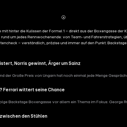
Abspielen
Mehr
Details
 hinter die Kulissen der Formel 1 – direkt aus der Boxengasse der K
en rund um jedes Rennwochenende: von Team‑ und Fahrerstrategien, ü
ktencheck – verständlich, präzise und immer auf den Punkt. Backstage
tise. ? Jetzt abonnieren und keine Folge verpassen. ?️ BackstageBoxe
m auf dem Medienschiff The Pioneer II in Berlin - und du kannst dabei 
en von Ralf Schumachers Weingut. ? Nur 60 Plätze – exklusiver wird’s
stert, Norris gewinnt, Ärger um Sainz
und der Große Preis von Ungarn hat noch einmal jede Menge Gesprächs
tarken Auftritt von Weltmeister Lando Norris, der bei McLaren noch 
stappen sorgt trotz eines schwierigen Red-Bull-Wochenendes einmal m
? Ferrari wittert seine Chance
 über das Chaos rund um die blauen Flaggen und die Kritik an Carlos S
ituation bei Mercedes mit George Russell und Kimi Antonelli. Dazu geh
Folge Backstage Boxengasse vor allem ein Thema im Fokus: George Rus
.
lf Schumacher nimmt die Mercedes-Duelle unter die Lupe und erklärt, 
r die starke Form von Ferrari. Kann die Scuderia mit Charles Leclerc
 zwischen den Stühlen
ancen von Mercedes, Ferrari, Red Bull und McLaren im weiteren Saiso
Fahrerlager sowie die Frage, wie sich das Kräfteverhältnis in der For