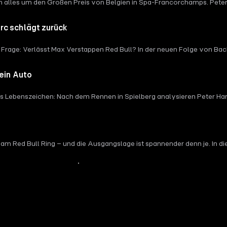
h alles um den Großen Preis von Belgien in Spa-Francorchamps. Pete
ndyCar-Serie ordnet Ralf den Auftritt ein und erklärt, warum gerade 
e Herausforderungen des aktuellen Formel-1-Reglements und diskutie
n der Formel 1, einen Ausblick auf den Großen Preis von Ungarn und ei
eht es auch um die neuesten Entwicklungen rund um Max Verstappen u
rc schlägt zurück
 bewertet Ralf die Leistungen von Isack Hadjar, spricht über die Ro
ed Bull sehen würde. Auch die Zukunft von Christian Horner, die Situa
ne Frage: Verlässt Max Verstappen Red Bull? In der neuen Folge von 
Thema.
nd welche Optionen sich für Max Verstappen aktuell auftun. Außerdem
 Duell mit Lewis Hamilton wichtige Argumente sammelt. Dazu geht es
 ein Auto
wie die aktuelle Entwicklung bei Audi. Natürlich werfen wir auch einen
nende in Spa.
ges Lebenszeichen: Nach dem Rennen in Spielberg analysieren Peter 
appen und die Frage, welche Auswirkungen es auf seine Titelchance
 Mercedes im Duell mit Kimi Antonelli verändert. Auch die aktuelle F
Max Verstappen auf dem Fahrermarkt wirklich hat und warum Ralf Schu
lge von Backstage Boxengasse. Außerdem werfen Peter und Ralf einen B
 am Red Bull Ring – und die Ausgangslage ist spannender denn je. In
endes.
 bei Red Bull, die wachsenden Zweifel im Team und die Frage, ob eine
e entscheidende Rolle spielen. Gleichzeitig rückt Ferrari immer stärk
Mehr Inhalte anzeigen
forderer werden. Auch der Fahrermarkt sorgt für Diskussionen – beso
 Optionen sich für ihn ergeben und warum Ralf Schumacher ihn sogar 
ick wieder auf das Kräfteverhältnis zwischen George Russell und WM-L