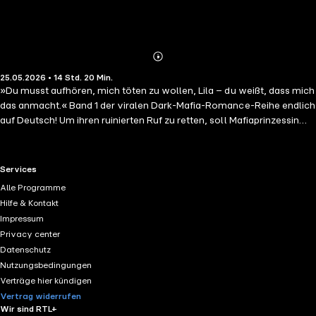
Abonnieren
Mehr
25.05.2026 • 14 Std. 20 Min.
Details
»Du musst aufhören, mich töten zu wollen, Lila – du weißt, dass mich
das anmacht.« Band 1 der viralen Dark-Mafia-Romance-Reihe endlich
auf Deutsch! Um ihren ruinierten Ruf zu retten, soll Mafiaprinzessin
Lila Ferrante ausgerechnet an Tiernan Callaghan verheiratet werden,
den Anführer des irischen Syndikats und Erzfeind ihrer Familie.
Tiernan ist geheimnisvoll, grausam, berechnend – und stimmt dem
RTL+ useful links.
Services
wahnwitzigen Vorschlag zu Lilas Entsetzen zu. Was niemand weiß:
Alle Programme
Tiernan hat noch eine Rechnung mit einem alten Feind offen und
Hilfe & Kontakt
braucht dafür dringend Verbündete. Lila scheint der Schlüssel zu sein,
Impressum
um seinen Racheplan endlich in die Tat umzusetzen. Doch nach und
Privacy center
nach erschweren echte Gefühle dieses Vorhaben …Bei diesem
Datenschutz
Hörbuch handelt es sich um Dark Romance mit einer
Nutzungsbedingungen
Altersempfehlung ab 18 Jahren. Im Hörbuch sind Triggerwarnungen
Verträge hier kündigen
enthalten. Ungekürzte Lesung mit Lilith Wunder, Kevo Adler 14h
Vertrag widerrufen
20min Enthaltene Tropes: Arranged Marriage, Enemies to Lovers,
Wir sind RTL+
Forced Proximity, Opposites Attract Spice-Level: 4 von 5