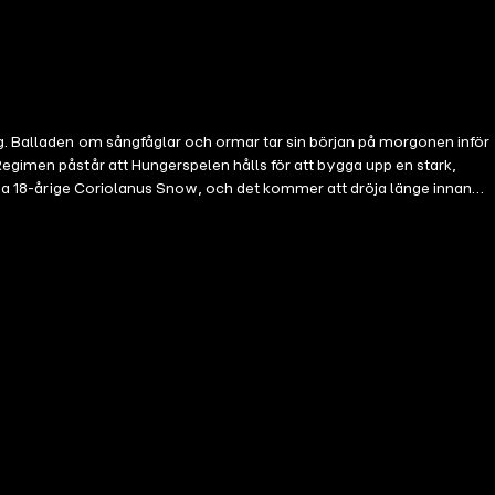
ig. Balladen om sångfåglar och ormar tar sin början på morgonen inför
Regimen påstår att Hungerspelen hålls för att bygga upp en stark,
ölja 18-årige Coriolanus Snow, och det kommer att dröja länge innan
lte? Med denna fjärde bok om Hungerspelen tar Suzanne Collins upp
field, Copyright © 2020 by Scholastic, Inc.