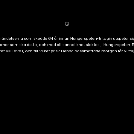
Abonnieren
Mehr
Details
i händelserna som skedde 64 år innan Hungerspelen-trilogin utspelar s
omar som ska delta, och med all sannolikhet slaktas, i Hungerspelen. 
t vill leva i, och till vilket pris? Denna ödesmättade morgon får vi f
gare böckerna. Kanske får vi till och med lära känna honom som en hjä
ch vad som egentligen definierar att vara människa. Musik: David Mans