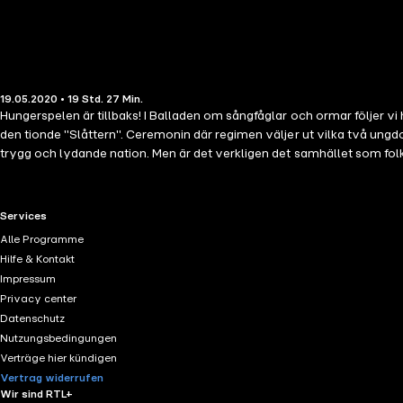
19.05.2020 • 19 Std. 27 Min.
Hungerspelen är tillbaks! I Balladen om sångfåglar och ormar följer v
den tionde "Slåttern". Ceremonin där regimen väljer ut vilka två ungd
trygg och lydande nation. Men är det verkligen det samhället som folke
han blir den fruktade diktator som vi lärt känna honom som i de tidi
viktiga och ständigt aktuella frågor om auktoritet, våldsanvändning o
RTL+ useful links.
Services
Alle Programme
Hilfe & Kontakt
Impressum
Privacy center
Datenschutz
Nutzungsbedingungen
Verträge hier kündigen
Vertrag widerrufen
Wir sind RTL+