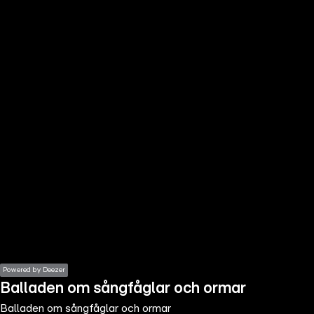
the
h page
 main
nt
the
ibility
ment
Powered by Deezer
Balladen om sångfåglar och ormar
Balladen om sångfåglar och ormar