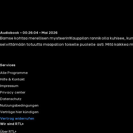
Audiobook • 00:26:04 • Mai 2026
Bamse kohtaa merellisen mysteerin!Kauppilan rannikolla kuhisee, kun p
selvittämään totuutta maapallon toiselle puolelle asti. Mitä kaikkea 
RTL+ useful links.
Services
Alle Programme
Hilfe & Kontakt
Impressum
Privacy center
Datenschutz
Nutzungsbedingungen
Verträge hier kündigen
Vertrag widerrufen
Wir sind RTL+
Über RTL+