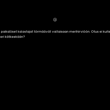
Abonnieren
Mehr
Details
aikalliset kalastajat törmäävät valtaisaan merihirviöön. Otus ei kuite
meri kätkeekään?