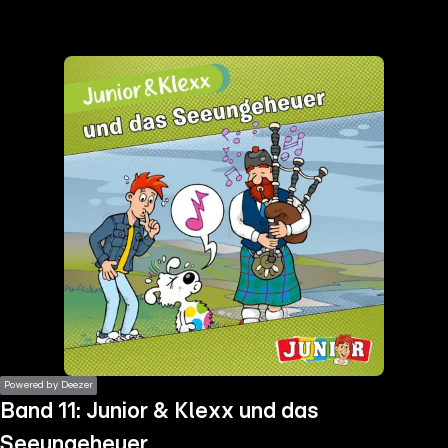
the
h page
 main
nt
the
ibility
ment
Powered by Deezer
Band 11: Junior & Klexx und das
Seeungeheuer