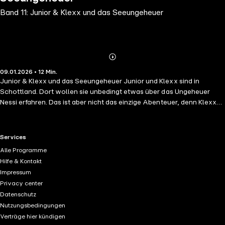
Band 11: Junior & Klexx und das Seeungeheuer
Abonnieren
Mehr
09.01.2026 • 12 Min.
Details
Junior & Klexx und das Seeungeheuer Junior und Klexx sind in
Schottland. Dort wollen sie unbedingt etwas über das Ungeheuer
Nessi erfahren. Das ist aber nicht das einzige Abenteuer, denn Klexx
bekommt bei dieser Reise - dank dem Zauberknochen - einen ganz
besonders starken Einsatz. Junior und sein fauler, verfressener Hund
Klexx sind seit Jahren beliebte Comicfiguren in der Kinderzeitschrift
RTL+ useful links.
Services
JUNIOR. Jetzt gibt es ihre Abenteuer auch als Hörspiel - voller
Alle Programme
Spannung, Witz und magischer Überraschungen mit dem
Hilfe & Kontakt
Zauberknochen!
Impressum
Privacy center
Datenschutz
Nutzungsbedingungen
Verträge hier kündigen