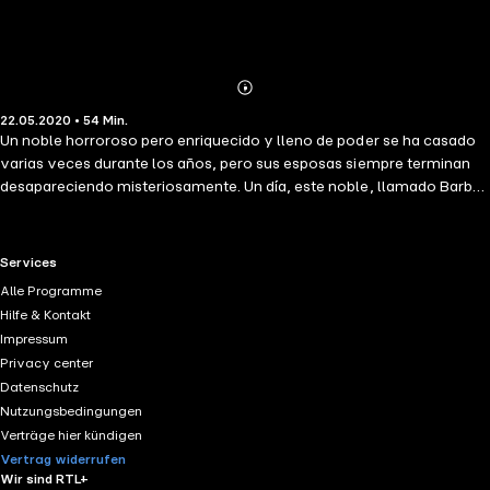
Abonnieren
Mehr
22.05.2020 • 54 Min.
Details
Un noble horroroso pero enriquecido y lleno de poder se ha casado
varias veces durante los años, pero sus esposas siempre terminan
desapareciendo misteriosamente. Un día, este noble, llamado Barba
Azul, le pide a su vecino, la mano de su hija más joven en
matrimonio. La joven es casada contra su voluntad y ahora deberá
vivir con el terrible hombre. ¿Qué será de ella en la casa llena de
RTL+ useful links.
Services
riquezas? ¿Cuál será el macabro secreto del hombre llamado Barba
Alle Programme
Azul? Atrévete a escuchar este temeroso cuento del folklore
Hilfe & Kontakt
francés, inmortalizado por Perrault, el padre de los cuentos de hadas.
Impressum
Privacy center
Datenschutz
Nutzungsbedingungen
Verträge hier kündigen
Vertrag widerrufen
Wir sind RTL+