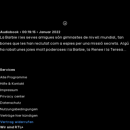
Abonnieren
Mehr
Audiobook • 00:19:15 • Januar 2022
Details
La Barbie i les seves amigues són gimnastes de nivell mundial, tan
bones que les han reclutat com a espies per una missió secreta. Algú
ha robat unes joies molt poderoses i la Barbie, la Renee i la Teresa
hauran de treballar en equip i fer servir disfresses enlluernadores i
artefactes rutilants d'alta tecnologia per detenir a la malvada lladre
de joies.
RTL+ useful links.
Services
Alle Programme
Hilfe & Kontakt
Impressum
Privacy center
Datenschutz
Nutzungsbedingungen
Verträge hier kündigen
Vertrag widerrufen
Wir sind RTL+