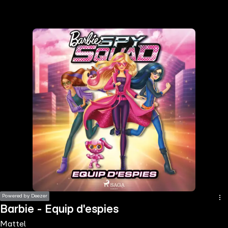
the
h page
 main
nt
the
ibility
ment
Powered by Deezer
Barbie - Equip d'espies
Mattel