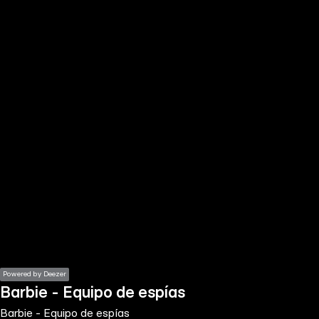
the
h page
 main
nt
the
ibility
ment
Powered by Deezer
Barbie - Equipo de espías
Barbie - Equipo de espías