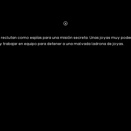
Abonnieren
Mehr
Details
s reclutan como espías para una misión secreta. Unas joyas muy pode
 y trabajar en equipo para detener a una malvada ladrona de joyas.