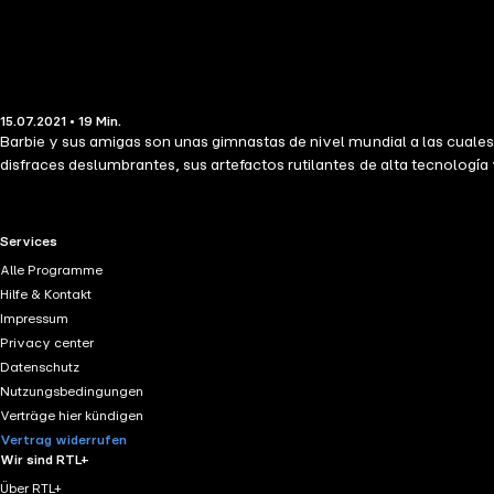
15.07.2021 • 19 Min.
Barbie y sus amigas son unas gimnastas de nivel mundial a las cuale
disfraces deslumbrantes, sus artefactos rutilantes de alta tecnología
RTL+ useful links.
Services
Alle Programme
Hilfe & Kontakt
Impressum
Privacy center
Datenschutz
Nutzungsbedingungen
Verträge hier kündigen
Vertrag widerrufen
Wir sind RTL+
Über RTL+