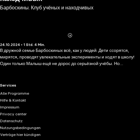
Барбоскины. Клуб учёных и находчивых
Abonnieren
Mehr
24.10.2024 • 1 Std. 4 Min.
Details
В дружной семье Барбоскиных всё, как у людей. Дети ссорятся,
мирятся, проводят увлекательные эксперименты и ходят в школу!
Один только Малыш ещё не дорос до серьёзной учёбы. Но
родителям хватает и четырёх непоседливых школьников… В этом
выпуске вас ждут самые весёлые ученические истории! Гена
пытается привить брату и сёстрам любовь к окружающей среде.
RTL+ useful links.
Services
Дружок пишет целую кипу шпаргалок и притворяется больным,
Alle Programme
чтобы не ходить на контрольную. Роза хочет доказать, что девчонки
Hilfe & Kontakt
ничуть не глупее мальчишек — правда, не самым удачным
Impressum
способом. А Лиза внезапно увлекается популярной психологией, но
Privacy center
чуточку перебарщивает… Слушайте аудиоспектакль и
Datenschutz
присоединяйтесь к приключениям озорных Барбоскиных в школе и
Nutzungsbedingungen
дома — будет весело!
Verträge hier kündigen