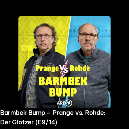
the
h page
 main
nt
the
ibility
ment
Barmbek Bump – Prange vs. Rohde:
Der Glotzer (E9/14)