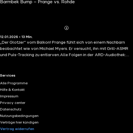
Barmbek Bump – Prange vs. Rohde
Abspielen
Mehr
12.01.2026 • 13 Min.
Details
„Der Glotzer“ vom Balkon! Prange fühlt sich von einem Nachbarn
beobachtet wie von Michael Myers. Er versucht, ihn mit Grill-ASMR
und Puls-Tracking zu entlarven.Alle Folgen in der ARD-Audiothek:
https://1.ard.de/barmbekbump?adtMehr
Infos:
https://story.ndr.de/barmbek-bump/index.html
Den Film „Prange –
Man ist ja Nachbar“ gibt es in der ARD Mediathek:
RTL+ useful links.
Services
https://1.ard.de/Prange_Man_ist_ja_Nachbar
Nachbarschaftliche
Alle Programme
Grüße und Feedback an: info@barmbekbump.de Nach dem Roman
Hilfe & Kontakt
„Man ist ja Nachbar“, erschienen im Rowohlt-Verlag.Ralf Prange:
Impressum
Bjarne Mädel Horst Rohde: Olli DittrichSprecherin: Doris
Privacy center
KunstmannSkript / Regie: Andreas Altenburg Dramaturgie /
Datenschutz
Schnittstelle "Prange"-Film: Ulrike Toma Distribution Podcast: Nina
Nutzungsbedingungen
Wietholz, Max Rohloff Digitale Formatentwicklung: Christina
Verträge hier kündigen
Hollstein Produktion / Technik: Michael Woddow, Oliver Kleist
Vertrag widerrufen
Redaktion: Thomas HanikProjektleitung / Redaktionelle