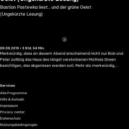
Bastian Pastewka liest... und der grüne Geist
(Ungekürzte Lesung)
Abonnieren
Mehr
06.09.2019 • 3 Std. 54 Min.
Details
Merkwürdig, dass an diesem Abend anscheinend nicht nur Bob und
Peter zufällig das Haus des längst verstorbenen Mathias Green
besichtigen, das abgerissen werden soll. Mehr als merkwürdig,
nämlich höchst gruselig, wenn dann plötzlich ein grün schimmernder
Geist erscheint, den auch noch andere bezeugen können. Ein Fall für
die drei ??? ... Gelesen von Bastian Pastewka - und Axel Lutter als
RTL+ useful links.
Services
Albert Hitfield.
Alle Programme
Hilfe & Kontakt
Impressum
Privacy center
Datenschutz
Nutzungsbedingungen