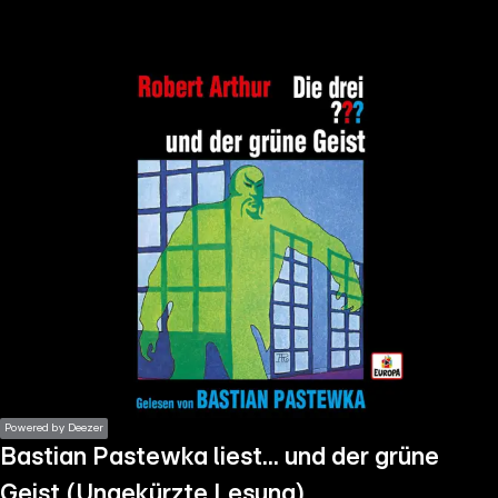
the
h page
 main
nt
the
ibility
ment
Powered by Deezer
Bastian Pastewka liest... und der grüne
Geist (Ungekürzte Lesung)