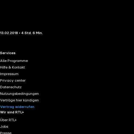
13.02.2018 • 4 Std. 6 Min.
RTL+ useful links.
Services
Alle Programme
Hilfe & Kontakt
Impressum
Privacy center
Datenschutz
Nutzungsbedingungen
Verträge hier kündigen
Vertrag widerrufen
Wir sind RTL+
Über RTL+
Jobs
Presse