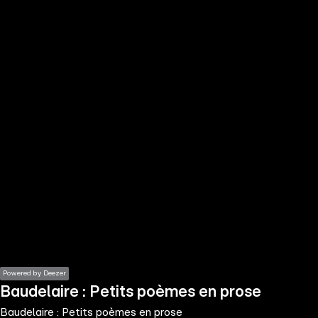
the
h page
 main
nt
the
ibility
ment
Powered by Deezer
Baudelaire : Petits poèmes en prose
Baudelaire : Petits poèmes en prose