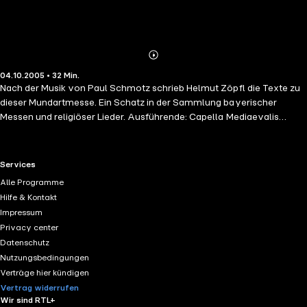
Abonnieren
Mehr
04.10.2005 • 32 Min.
Details
Nach der Musik von Paul Schmotz schrieb Helmut Zöpfl die Texte zu
dieser Mundartmesse. Ein Schatz in der Sammlung bayerischer
Messen und religiöser Lieder. Ausführende: Capella Mediaevalis
München unter der Leitung von Thomas Schmid. Einleitungsmusik,
Zum Eingang, Zum Gloria, Zwischengesang, Fürbitten, Zum Sanctus,
Nach der Wandlung, Zum Agnus Die, Zur Kommunion I, Zur
RTL+ useful links.
Services
Kommunion II, Danklied nach der Kommunion, Nach dem Segen.
Alle Programme
Hilfe & Kontakt
Impressum
Privacy center
Datenschutz
Nutzungsbedingungen
Verträge hier kündigen
Vertrag widerrufen
Wir sind RTL+