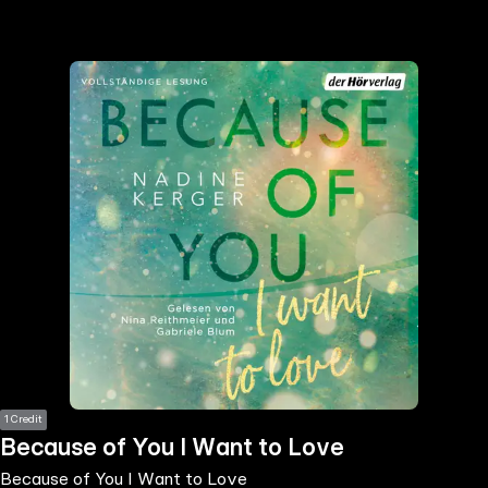
the
h page
 main
nt
the
ibility
ment
1 Credit
Because of You I Want to Love
Because of You I Want to Love