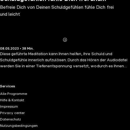
Befreie Dich von Deinen Schuldgefühlen fühle Dich frei
leicht
und leicht
Abonnieren
Mehr
08.05.2023 • 38 Min.
Details
Diese geführte Meditation kann Ihnen helfen, Ihre Schuld und
Schuldgefühle innerlich aufzulösen. Durch das Hören der Audiodatei
werden Sie in einer Tiefenentspannung versetzt, wodurch es Ihnen
leichter fällt, Ihre belastenden Gefühle loszulassen. Die suggestiven
Texte, die Sie gedanklich Nachsprechen können, helfen Ihnen sich
von der Last, sich selbst oder anderen die Schuld zu geben, zu
RTL+ useful links.
Services
befreien.
Alle Programme
Hilfe & Kontakt
Impressum
Privacy center
Datenschutz
Nutzungsbedingungen