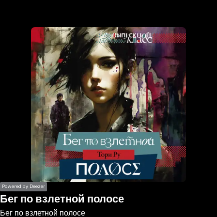
the
h page
 main
nt
the
ibility
ment
Powered by Deezer
Бег по взлетной полосе
Бег по взлетной полосе