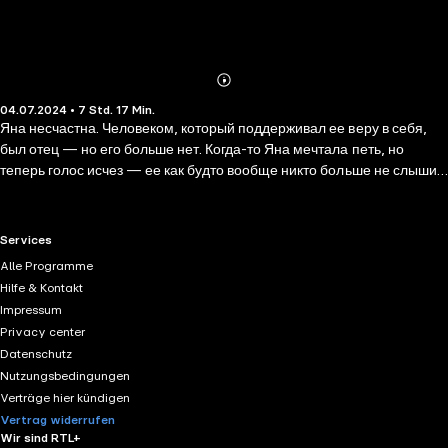
Abonnieren
Mehr
04.07.2024 • 7 Std. 17 Min.
Details
Яна несчастна. Человеком, который поддерживал ее веру в себя,
был отец — но его больше нет. Когда-то Яна мечтала петь, но
теперь голос исчез — ее как будто вообще никто больше не слышит.
А когда мама с головой погружается в новые отношения, жизнь
окончательно становится невыносимой: отчим пытается изображать
«доброго папочку» с подозрительным энтузиазмом. Кит —
RTL+ useful links.
Services
ненормальный. Это очевидно каждому, кто хоть что-то о нем
Alle Programme
слышал — а хоть что-то о Никите Синицыне слышал в небольшом
Hilfe & Kontakt
городе почти любой. У Кита татуировка на лице, он дерется со
Impressum
сверстниками, делает дикие вещи на камеру и выкладывает в сеть.
Privacy center
Он неуправляемый, агрессивный и держит себя так, будто никого и
Datenschutz
ничего не боится. Почему же, когда все становится совсем плохо,
Nutzungsbedingungen
этот псих оказывается тем единственным, кто принимает Янину
Verträge hier kündigen
сторону?
Vertrag widerrufen
Wir sind RTL+