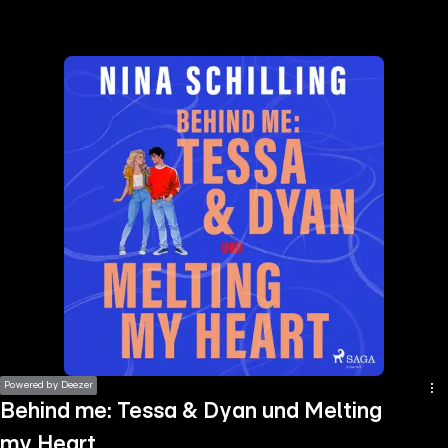
the
h page
 main
nt
the
ibility
ment
Powered by Deezer
Behind me: Tessa & Dyan und Melting
my Heart