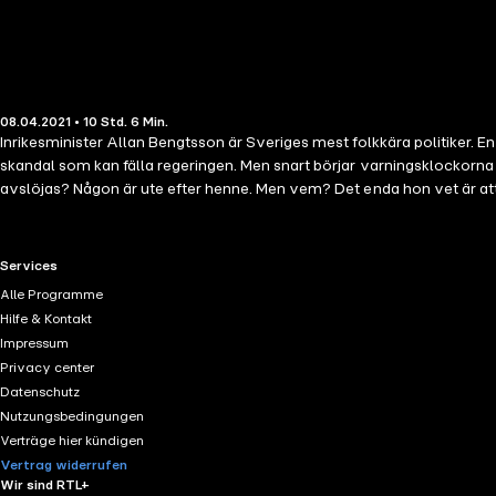
08.04.2021 • 10 Std. 6 Min.
Inrikesminister Allan Bengtsson är Sveriges mest folkkära politiker. En
skandal som kan fälla regeringen. Men snart börjar varningsklockorna ringa. Är det inte någonting konstigt med uppgi
avslöjas? Någon är ute efter henne. Men vem? Det enda hon vet är att det har med ett över tre decennier
nervig, intelligent och underhållande thriller om dubbelspel, maktmissbruk och journa
varit verksam på bland annat Expressen, TT och Ekot. Bekännelsen på dödsbädden är hans skönlitterära debut. ***** /.../ ett betyde
kan man inte låta bli att fortsätta med nästa avsnitt när ett annat tagi
RTL+ useful links.
Services
desto mer vi lär känna dom desto fler spöken ramlar det ur garderober
Alle Programme
Men det viktiga är att det känns verkligt, vilket det gör. Så söker du 
Hilfe & Kontakt
/Vilken höjdare! ... en tät historia som känns både riktigt oförutsägbar
Impressum
kunskaper hur det fungerar på en nyhetsredaktion. (Lyssnarrecension
Privacy center
Datenschutz
Nutzungsbedingungen
Verträge hier kündigen
Vertrag widerrufen
Wir sind RTL+