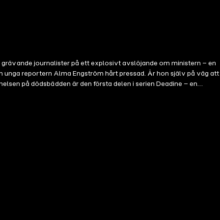
nes grävande journalister på ett explosivt avslöjande om ministern – en
e.) Carl V Andersson är reporter och har
ed en stort antal grävande journalister. På ytan väldigt ädelt, men
ssmördare. Allt är fiktion men tydliga kopplingar till verkligheten.
derar jag Storytel originals Deadline. (Ljudboksbloggen) *****
 vasst språk, en jättebra känsla för personbeskrivningar och gedigna