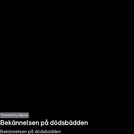
the
h page
 main
nt
the
ibility
ment
Powered by Deezer
Bekännelsen på dödsbädden
Bekännelsen på dödsbädden