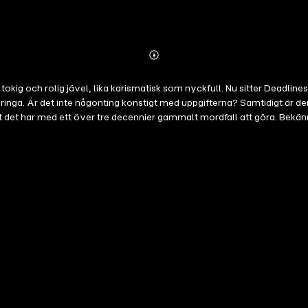
Abonnieren
Mehr
Details
 tokig och rolig jävel, lika karismatisk som nyckfull. Nu sitter Deadli
fterna? Samtidigt är den unga reportern Alma Engström hårt pressad. Är hon själv på väg att
 gammalt mordfall att göra. Bekännelsen på dödsbädden är den första delen i serien Deadine – en
listiska övertramp. (Tidigare utgiven som ljudboksserie i tio delar med titeln Deadlin
r bättre driv än de flesta böcker. Precis som serier på Netflix och Viaplay så
t slut. Det här är en tät historia som kretsar runt en nyhetsredaktion m
na. Avslöjandena de jobbar med är topppolitiker, företagsledare och ma
10 timmars snabb, spännande underhållning i stockholmsmiljö så rekommen
 och väldigt trovärdig. En stor 'tumme upp' till författaren som har ett
)