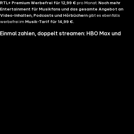
RTL+ Premium Werbefrei für 12,99 €
pro Monat.
Noch mehr
Entertainment für Musikfans und das gesamte Angebot an
Video-Inhalten, Podcasts und Hörbüchern
gibt es ebenfalls
werbefrei im
Musik-Tarif für 14,99 €.
Einmal zahlen, doppelt streamen: HBO Max und
RTL+ im Bundle
Wenn du nicht genug vom Streamen bekommst und noch mehr
Serien, Filme und Blockbuster sehen möchtest, hol dir RTL+ und HBO
Max im Bundle. Erlebe Serien-Highlights wie "Heated Rivalry", "The
Pitt" oder "House of the Dragon" und genieße das volle Angebote
beider Welten zu einem Preis. Du hast die Wahl zwischen
RTL+
Premium & HBO Max Basis mit Werbung für 11,99 € pro
Monat
und
RTL+ Premium Werbefrei & HBO Max Standard für 17,99 €
im Monat.
Keine Sorge, sollte es dir unser Angebot nicht mehr zusagen, kannst
du
jederzeit monatlich kündigen
.
Hier findest du alle
Angebotsinformationen und Vorteile in der Übersicht
.
Die besten Serien, Daily Soaps und Seifenopern