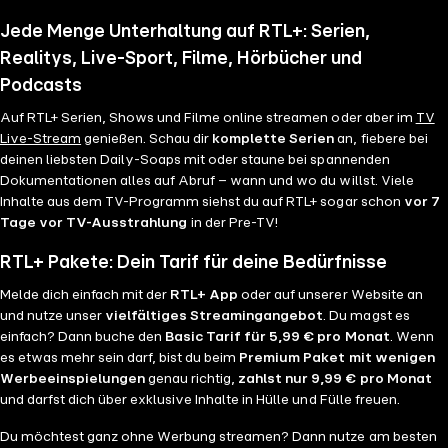
Jede Menge Unterhaltung auf RTL+: Serien,
Realitys, Live-Sport, Filme, Hörbücher und
Podcasts
Auf RTL+ Serien, Shows und Filme online streamen oder aber im
TV
Live-Stream
genießen. Schau dir
komplette Serien
an, fiebere bei
deinen liebsten Daily-Soaps mit oder staune bei spannenden
Dokumentationen alles auf Abruf – wann und wo du willst. Viele
Inhalte aus dem TV-Programm siehst du auf RTL+ sogar schon
vor 7
Tage vor TV-Ausstrahlung
in der Pre-TV!
RTL+ Pakete: Dein Tarif für deine Bedürfnisse
Melde dich einfach mit der
RTL+ App
oder auf unserer Website an
und nutze unser
vielfältiges Streamingangebot
. Du magst es
einfach? Dann buche den
Basic Tarif für 5,99 € pro Monat
. Wenn
es etwas mehr sein darf, bist du beim
Premium Paket mit wenigen
Werbeeinspielungen
genau richtig,
zahlst nur 9,99 € pro Monat
und darfst dich über exklusive Inhalte in Hülle und Fülle freuen.
Du möchtest ganz ohne Werbung streamen? Dann nutze am besten